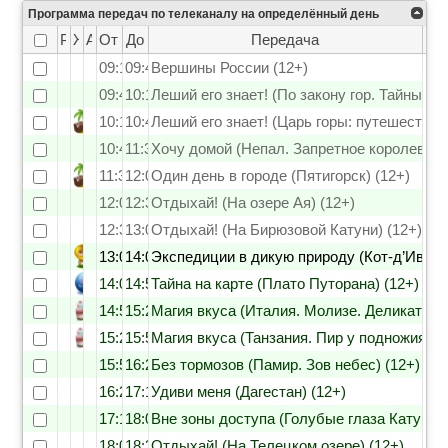
Программа передач по телеканалу на определённый день
Рейтинг
Жанр
Анонс
От
До
Передача
09:15
09:45
Вершины России (12+)
09:45
10:15
Леший его знает! (По закону гор. Тайны ле
10:15
10:45
Леший его знает! (Царь горы: путешествие
10:45
11:35
Хочу домой (Непал. Запретное королевств
11:35
12:00
Один день в городе (Пятигорск) (12+)
12:00
12:30
Отдыхай! (На озере Ая) (12+)
12:30
13:00
Отдыхай! (На Бирюзовой Катуни) (12+)
13:00
14:05
Экспедиции в дикую природу (Кот-д’Ивуар)
14:05
14:55
Тайна на карте (Плато Путорана) (12+)
14:55
15:25
Магия вкуса (Италия. Молизе. Деликатесы
15:25
15:55
Магия вкуса (Танзания. Пир у подножия К
15:55
16:25
Без тормозов (Памир. Зов небес) (12+)
16:25
17:15
Удиви меня (Дагестан) (12+)
17:15
18:00
Вне зоны доступа (Голубые глаза Катуни) 
18:00
18:30
Отдыхай! (На Телецком озере) (12+)