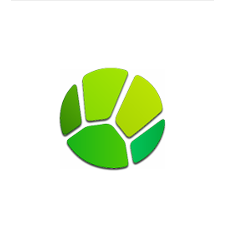
04:20
05:05
Тайна на карте (Гора мертвецов, или Пере
05:05
05:30
Отдыхай! (На озере Ая) (12+)
05:30
06:00
Один день в городе (Дербент) (12+)
06:00
06:30
Леший его знает! (Плато Путорана. Дороги 
06:30
06:55
Леший его знает! (Плато Путорана. По сл
06:55
07:25
Рекорды моей планеты (Самые роскошные 
07:25
07:55
Рекорды моей планеты (Самые удивительн
07:55
08:25
Рекорды моей планеты (Животные - хозяев