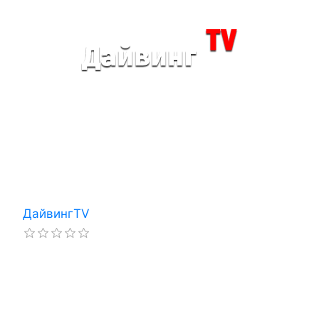
ДайвингTV