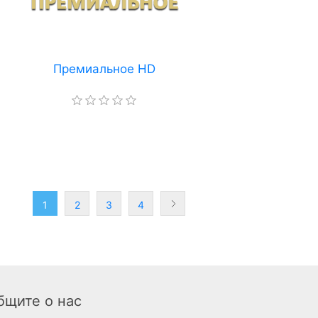
Премиальное HD
1
2
3
4
бщите о нас