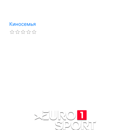
Киносемья