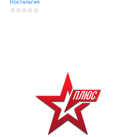
Ностальгия