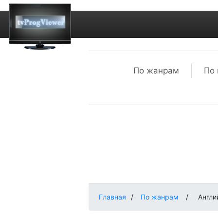
По жанрам
По 
Главная
/
По жанрам
/
Англи