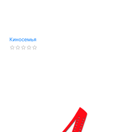
Киносемья