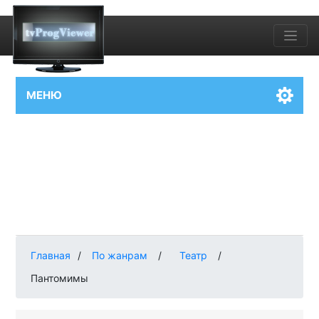
МЕНЮ
Главная
/
По жанрам
/
Театр
/
Пантомимы