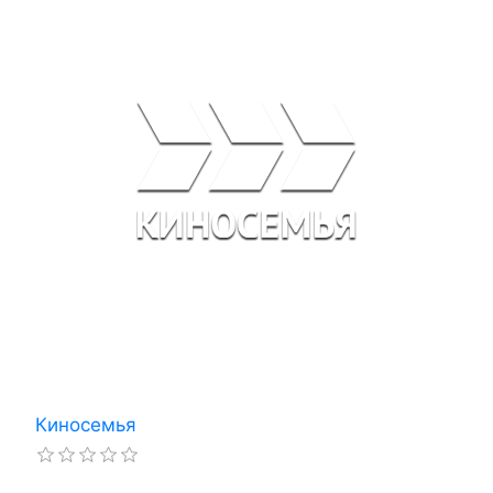
Киносемья