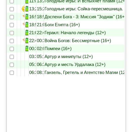
11:05
13:25
Голодные игры: И вспыхнет пламя (12+)
13:25
15:20
Голодные игры: Сойка-пересмешница. Част
16:55
18:55
Доспехи Бога - 3: Миссия "Зодиак" (16+)
18:55
21:00
Боги Египта (16+)
21:00
22:40
Геракл: Начало легенды (12+)
22:40
00:30
Война Богов: Бессмертные (16+)
00:30
02:00
Помпеи (16+)
03:35
05:10
Артур и минипуты (12+)
05:10
06:30
Артур и месть Урдалака (12+)
06:30
08:15
Ганзель, Гретель и Агентство Магии (12+)