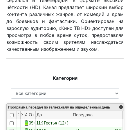
сериалов и телепередач в формате высокой
чёткости (HD). Канал предлагает широкий выбор
контента различных жанров, от комедий и драм
до боевиков и фантастики. Ориентирован на
взрослую аудиторию, «Кино ТВ HD» доступен для
просмотра в любое время суток, предоставляя
возможность своим зрителям наслаждаться
качественным изображением и звуком.
Категория
Программа передач по телеканалу на определённый день
Рейтинг
Жанр
Анонс
От
До
Передача
09:00
11:05
Гостья (12+)