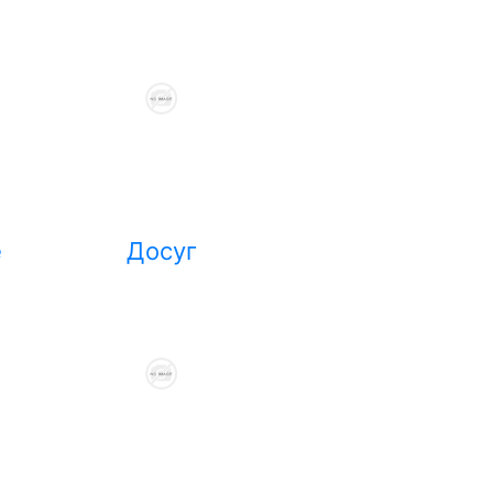
е
Досуг