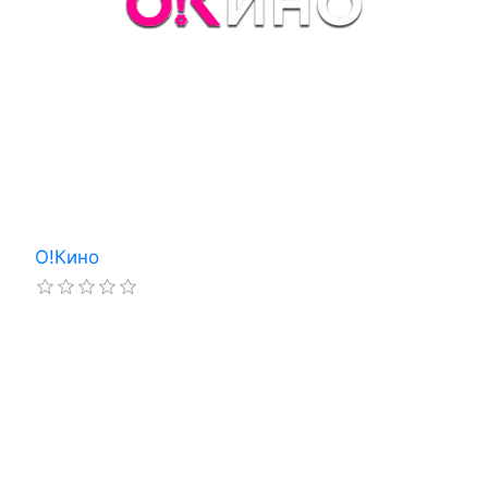
О!Кино