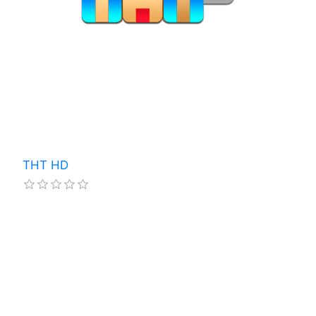
ТНТ HD