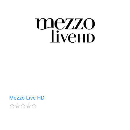
Mezzo Live HD