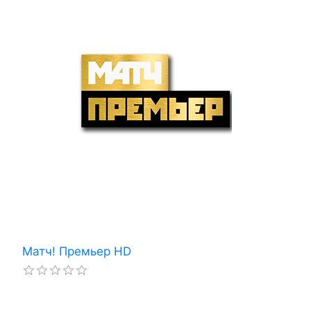
Матч! Премьер HD