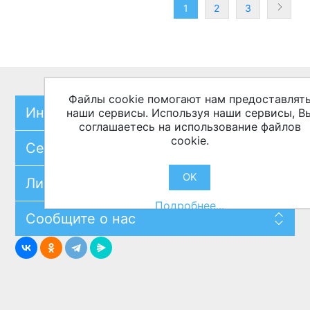
1
2
3
Файлы cookie помогают нам предоставлят
Информация
наши сервисы. Используя наши сервисы, В
соглашаетесь на использование файлов
cookie.
Сервисы
OK
Личный кабинет
Подробнее...
Сообщите о нас