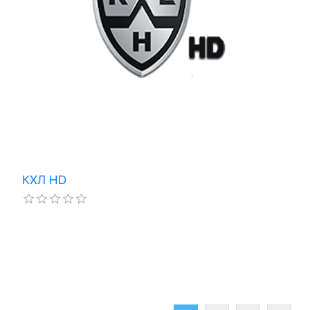
КХЛ HD