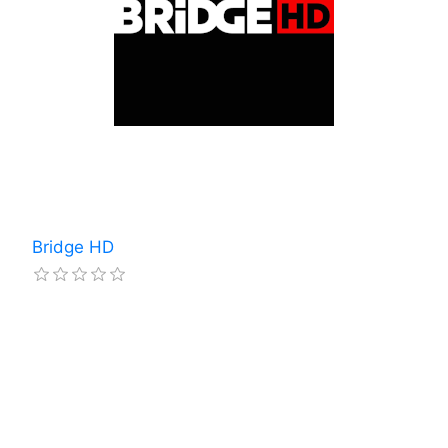
Bridge HD