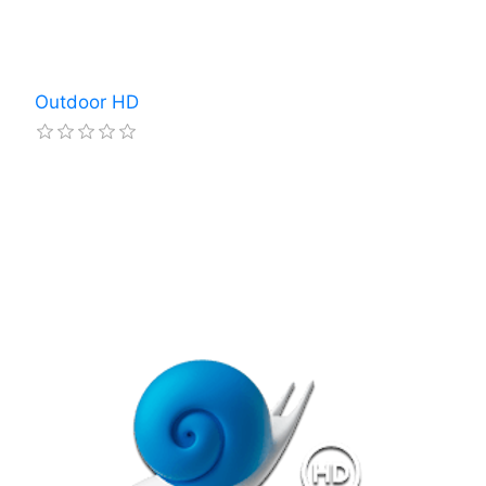
Outdoor HD