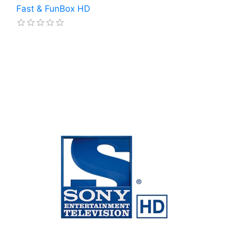
Fast & FunBox HD