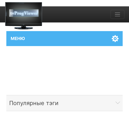
МЕНЮ
Популярные тэги