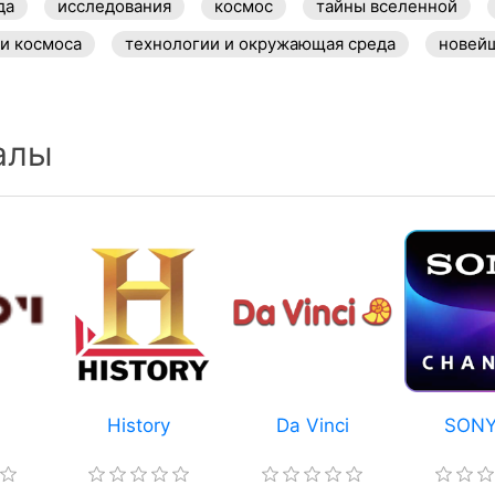
да
исследования
космос
тайны вселенной
ти космоса
технологии и окружающая среда
новей
алы
History
Da Vinci
SONY