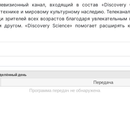
левизионный канал, входящий в состав «Discovery 
 технике и мировому культурному наследию. Телекана
ди зрителей всех возрастов благодаря увлекательным 
 другом. «Discovery Science» помогает расширять 
еделённый день
Передача
Программа передач не обнаружена