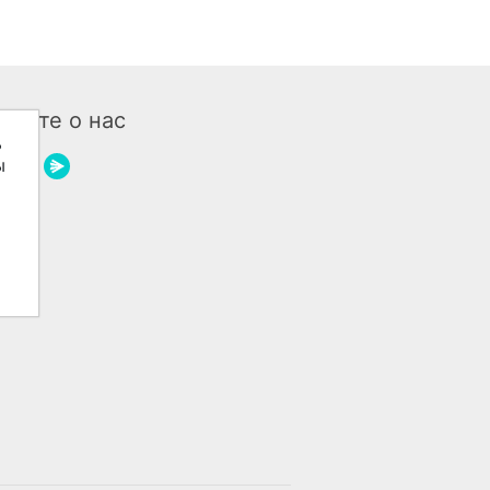
бщите о нас
ь
ы