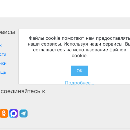
рвисы
Личный кабинет
Соо
Файлы cookie помогают нам предоставлят
наши сервисы. Используя наши сервисы, В
к
Личный кабинет
соглашаетесь на использование файлов
сти
cookie.
нки
OK
ощь
Подробнее...
соединяйтесь к
м