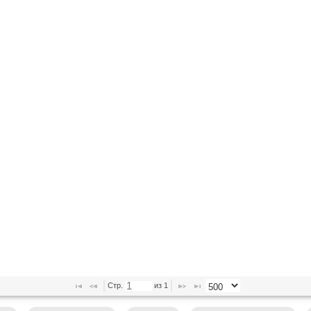
Стр. 
 из 
1