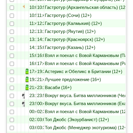
10:05
10:55
Гастротур (Архангельская область) (12+)
10:55
11:45
Гастротур (Сочи) (12+)
11:45
12:25
Гастротур (Калмыкия) (12+)
12:25
13:15
Гастротур (Якутия) (12+)
13:15
14:10
Гастротур (Красноярск) (12+)
14:10
15:00
Гастротур (Казань) (12+)
15:00
16:05
Взял и поехал с Вовой Кармановым (Патта
16:05
17:40
Взял и поехал с Вовой Кармановым (Рио-д
17:40
19:30
Астерикс и Обеликс в Британии (12+)
19:30
21:40
Лучшее предложение (16+)
21:40
23:10
Васаби (16+)
23:10
23:55
Вокруг вкуса. Битва миллионников (Челяби
23:55
00:40
Вокруг вкуса. Битва миллионников (Екатер
00:40
02:30
Взял и поехал с Вовой Кармановым (12+)
02:30
03:00
Топ Джобс (Экоурбанист) (12+)
03:00
03:30
Топ Джобс (Менеджер экотуризма) (12+)