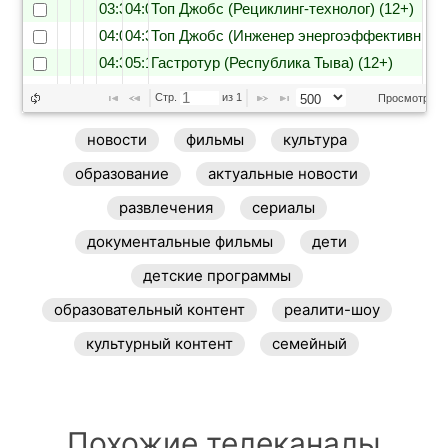
03:30
04:00
Топ Джобс (Рециклинг-технолог) (12+)
04:00
04:30
Топ Джобс (Инженер энергоэффективных д
04:30
05:10
Гастротур (Республика Тыва) (12+)
05:10
06:00
Гастротур (Мурманск) (12+)
Стр. 
 из 
1
Просмотр 1 - 
06:00
06:40
Дело за малым (Москва) (12+)
новости
фильмы
культура
06:40
07:30
Дело за малым (Иркутск) (12+)
07:30
08:15
Дело за малым (Новосибирск) (12+)
образование
актуальные новости
развлечения
сериалы
документальные фильмы
дети
детские программы
образовательный контент
реалити-шоу
культурный контент
семейный
Похожие телеканалы