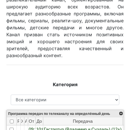
широкую аудиторию всех возрастов. Он
предлагает разнообразные программы, включая
фильмы, сериалы, реалити-шоу, документальные
фильмы, детские передачи и многое другое.
Канал призван стать источником позитивных
эмоций и хорошего настроения для своих
зрителей, предоставляя качественный и
разнообразный контент.
Категория
Программа передач по телеканалу на определённый день
Рейтинг
Жанр
Анонс
От
До
Передача
09:15
10:05
Гастротур (Владимир и Суздаль) (12+)