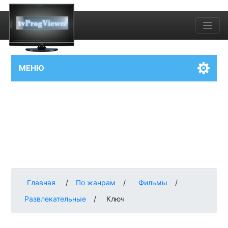
МЕНЮ
Главная
/
По жанрам
/
Фильмы
/
Развлекательные
/
Ключ