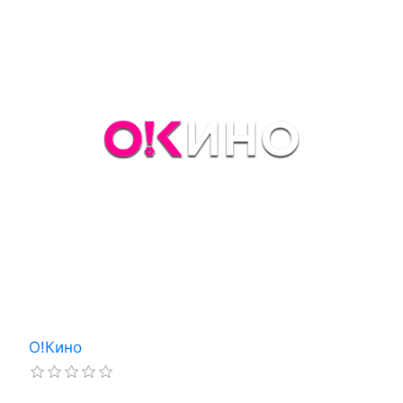
О!Кино