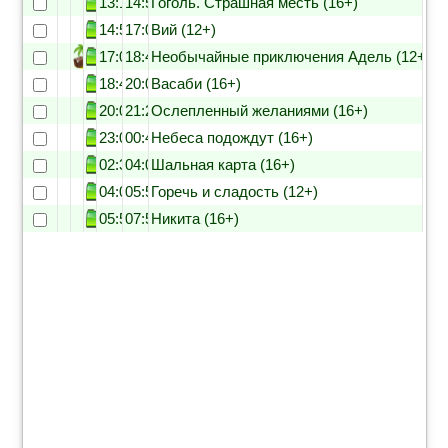
13:15
14:55
Гоголь. Страшная месть (16+)
14:55
17:00
Вий (12+)
17:00
18:40
Необычайные приключения Адель (12+)
18:40
20:00
Васаби (16+)
20:00
21:25
Ослепленный желаниями (16+)
23:05
00:40
Небеса подождут (16+)
02:30
04:00
Шальная карта (16+)
04:00
05:55
Горечь и сладость (12+)
05:55
07:50
Никита (16+)