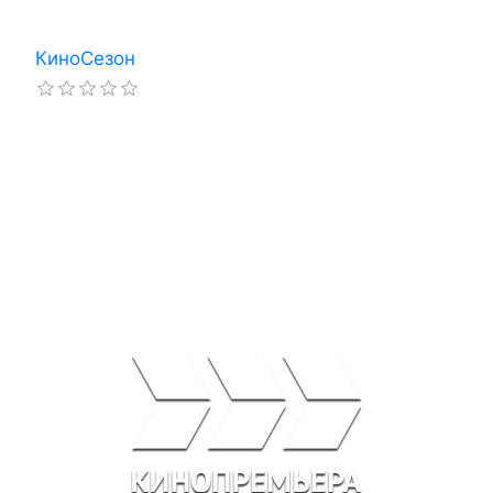
КиноСезон