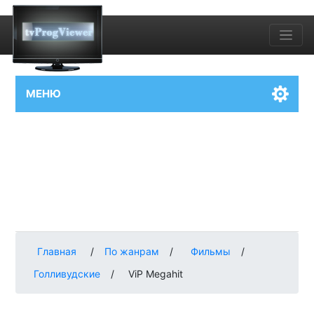
МЕНЮ
Главная
/
По жанрам
/
Фильмы
/
Голливудские
/
ViP Megahit