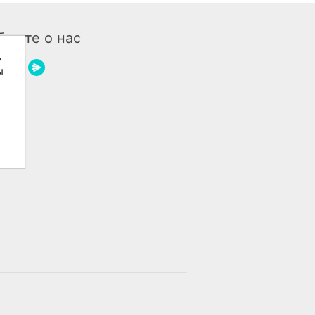
бщите о нас
ь
ы