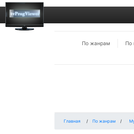
По жанрам
По 
Главная
/
По жанрам
/
М