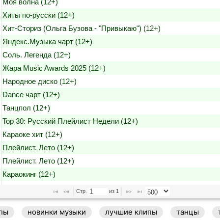
Моя волна (12+)
Хиты по-русски (12+)
Хит-Сториз (Ольга Бузова - "Привыкаю") (12+)
Яндекс.Музыка чарт (12+)
Соль. Легенда (12+)
Жара Music Awards 2025 (12+)
Народное диско (12+)
Dance чарт (12+)
Танцпол (12+)
Top 30: Русский Плейлист Недели (12+)
Караоке хит (12+)
Плейлист. Лето (12+)
Плейлист. Лето (12+)
Караокинг (12+)
PRO-Новости (Лучшее) (12+)
Стр. 
 из 
1
У-Дачный чарт (12+)
пы
новинки музыки
лучшие клипы
танцы