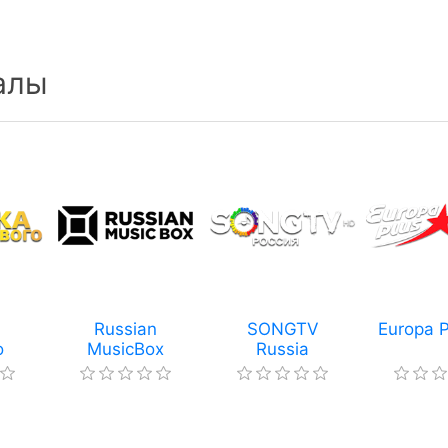
алы
а
Russian
SONGTV
Europa 
о
MusicBox
Russia