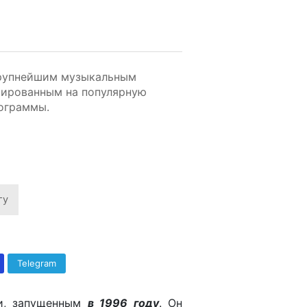
крупнейшим музыкальным
тированным на популярную
рограммы.
гу
Telegram
ии, запущенным
в
1996 году
. Он