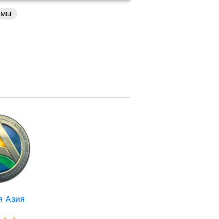
ммы
я Азия