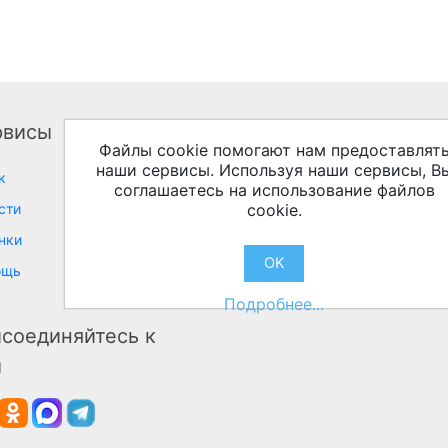
рвисы
Личный кабинет
Соо
Файлы cookie помогают нам предоставлят
наши сервисы. Используя наши сервисы, В
к
Личный кабинет
соглашаетесь на использование файлов
сти
cookie.
нки
OK
ощь
Подробнее...
соединяйтесь к
м