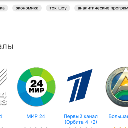
ка
экономика
ток-шоу
аналитические програ
алы
4
МИР 24
Первый канал
Больша
(Орбита 4 +2)