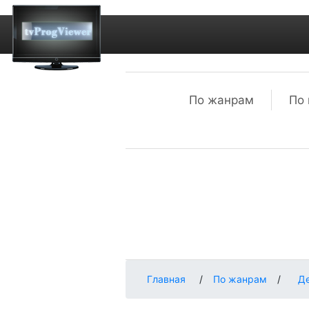
По жанрам
По 
Главная
/
По жанрам
/
Д