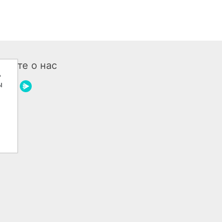
бщите о нас
ь
ы