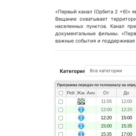
«Первый канал (Орбита 2 +6)» я
Вещание охватывает территор
населенных пунктов. Канал пр
документальные фильмы. «Перв
важные события и поддерживая 
Категория
Программа передач по телеканалу на опр
Рейтинг
Жанр
Анонс
От
До
11:05
12:00
12:00
12:20
12:20
15:00
15:00
15:35
15:35
17:00