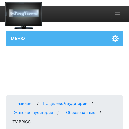
МЕНЮ
Главная
/
По целевой аудитории
/
Женская аудитория
/
Образованные
/
TV BRICS