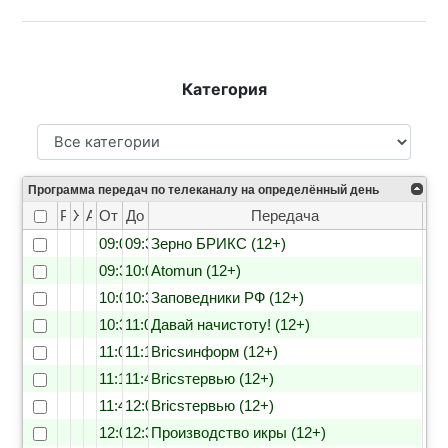
Категория
Программа передач по телеканалу на определённый день
Рейтинг
Жанр
Анонс
От
До
Передача
09:00
09:30
Зерно БРИКС (12+)
09:30
10:00
Atomun (12+)
10:00
10:30
Заповедники РФ (12+)
10:30
11:00
Давай начистоту! (12+)
11:00
11:15
Bricsинформ (12+)
11:15
11:45
Bricsтервью (12+)
11:45
12:00
Bricsтервью (12+)
12:00
12:30
Производство икры (12+)