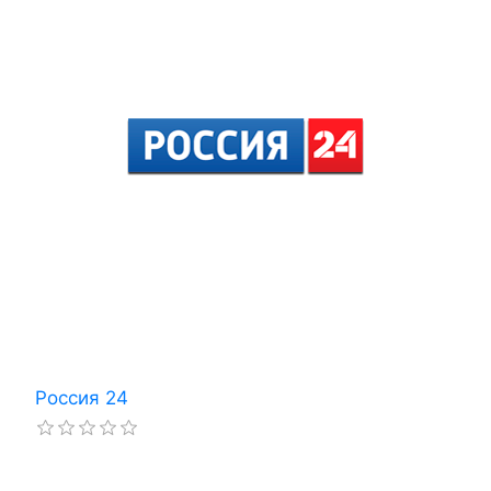
04:15
04:45
Азбука БРИКС (12+)
04:45
05:30
Нелекция (12+)
05:30
06:00
Сковородка (12+)
06:00
06:30
Заповедники РФ (12+)
06:30
07:00
Давай начистоту! (12+)
07:00
08:00
Партитура. Молодая музыка России (12+)
08:00
08:30
Российские звезды готовят блюда китайск
Россия 24