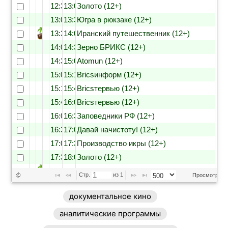
12:30
13:00
Золото (12+)
13:00
13:30
Югра в рюкзаке (12+)
13:30
14:00
Иранский путешественник (12+)
14:00
14:30
Зерно БРИКС (12+)
14:30
15:00
Atomun (12+)
15:00
15:15
Bricsинформ (12+)
15:15
15:45
Bricsтервью (12+)
15:45
16:00
Bricsтервью (12+)
16:00
16:30
Заповедники РФ (12+)
16:30
17:00
Давай начистоту! (12+)
17:00
17:30
Производство икры (12+)
17:30
18:00
Золото (12+)
18:00
18:30
Иранский путешественник (12+)
Стр. 
 из 
1
Просмотр 1 - 
18:30
19:00
Югра в рюкзаке (12+)
документальное кино
19:00
19:15
Bricsинформ (12+)
19:15
19:45
Bricsтервью (12+)
аналитические программы
19:45
20:00
Bricsтервью (12+)