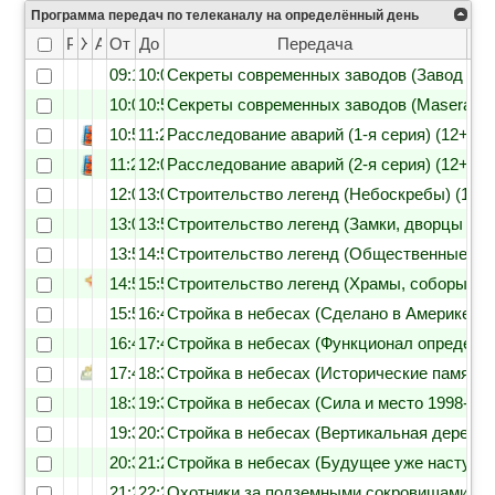
Программа передач по телеканалу на определённый день
Рейтинг
Жанр
Анонс
От
До
Передача
09:15
10:05
Секреты современных заводов (Завод VW, к
10:05
10:55
Секреты современных заводов (Maserati, ч
10:55
11:25
Расследование аварий (1-я серия) (12+)
11:25
12:00
Расследование аварий (2-я серия) (12+)
12:00
13:00
Строительство легенд (Небоскребы) (12+)
13:00
13:55
Строительство легенд (Замки, дворцы и п
13:55
14:50
Строительство легенд (Общественные мес
14:50
15:50
Строительство легенд (Храмы, соборы и с
15:50
16:45
Стройка в небесах (Сделано в Америке 188
16:45
17:40
Стройка в небесах (Функционал определяе
17:40
18:35
Стройка в небесах (Исторические памятник
18:35
19:35
Стройка в небесах (Сила и место 1998-200
19:35
20:30
Стройка в небесах (Вертикальная деревня 
20:30
21:25
Стройка в небесах (Будущее уже наступил
21:25
22:20
Охотники за подземными сокровищами (Но