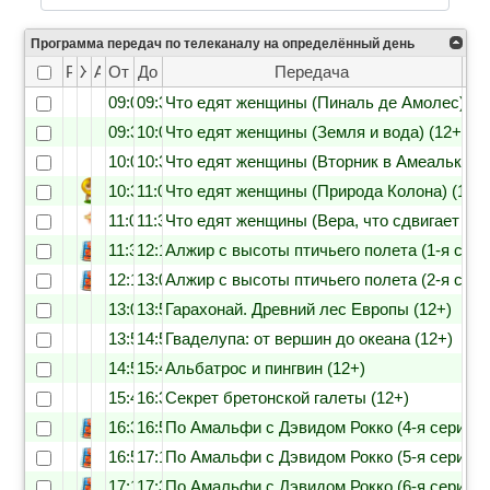
Программа передач по телеканалу на определённый день
Рейтинг
Жанр
Анонс
От
До
Передача
09:05
09:35
Что едят женщины (Пиналь де Амолес) (1
09:35
10:05
Что едят женщины (Земля и вода) (12+)
10:05
10:30
Что едят женщины (Вторник в Амеалько) (
10:30
11:00
Что едят женщины (Природа Колона) (12+
11:00
11:30
Что едят женщины (Вера, что сдвигает гор
11:30
12:10
Алжир с высоты птичьего полета (1-я сери
12:10
13:05
Алжир с высоты птичьего полета (2-я сери
13:05
13:55
Гарахонай. Древний лес Европы (12+)
13:55
14:50
Гваделупа: от вершин до океана (12+)
14:50
15:40
Альбатрос и пингвин (12+)
15:40
16:30
Секрет бретонской галеты (12+)
16:30
16:55
По Амальфи с Дэвидом Рокко (4-я серия) (
16:55
17:15
По Амальфи с Дэвидом Рокко (5-я серия) (
17:15
17:35
По Амальфи с Дэвидом Рокко (6-я серия) (