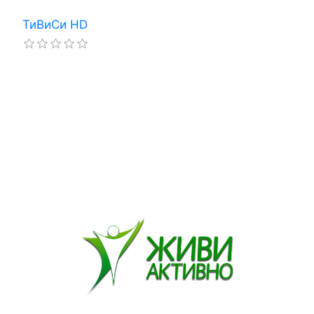
ТиВиСи HD