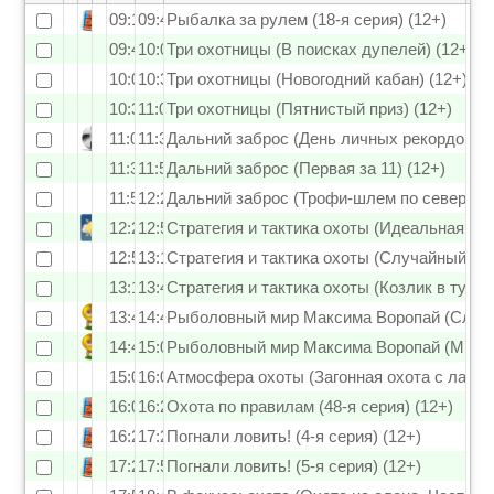
09:10
09:40
Рыбалка за рулем (18-я серия) (12+)
09:40
10:05
Три охотницы (В поисках дупелей) (12+)
10:05
10:35
Три охотницы (Новогодний кабан) (12+)
10:35
11:00
Три охотницы (Пятнистый приз) (12+)
11:00
11:30
Дальний заброс (День личных рекордов) (
11:30
11:55
Дальний заброс (Первая за 11) (12+)
11:55
12:20
Дальний заброс (Трофи-шлем по северной 
12:20
12:50
Стратегия и тактика охоты (Идеальная пог
12:50
13:15
Стратегия и тактика охоты (Случайный ва
13:15
13:45
Стратегия и тактика охоты (Козлик в туман
13:45
14:40
Рыболовный мир Максима Воропай (Слоны,
14:40
15:05
Рыболовный мир Максима Воропай (Мирово
15:05
16:00
Атмосфера охоты (Загонная охота с лайка
16:00
16:25
Охота по правилам (48-я серия) (12+)
16:25
17:20
Погнали ловить! (4-я серия) (12+)
17:20
17:55
Погнали ловить! (5-я серия) (12+)