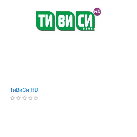
ТиВиСи HD