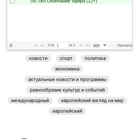
05:30
06:00
Окончание эфира (12+)
Стр. 
 из 
1
Просмотр 1 - 
новости
спорт
политика
экономика
актуальные новости и программы
разнообразие культур и событий
международный
европейский взгляд на мир
европейский