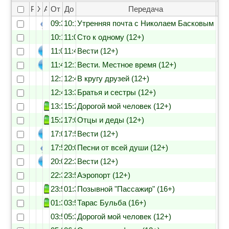
Рейтинг
Жанр
Анонс
От
До
Передача
09:30
10:10
Утренняя почта с Николаем Басковым (12
10:10
11:00
Сто к одному (12+)
11:00
11:40
Вести (12+)
11:40
12:10
Вести. Местное время (12+)
12:10
12:45
В кругу друзей (12+)
12:45
13:30
Братья и сестры (12+)
13:30
15:25
Дорогой мой человек (12+)
15:25
17:00
Отцы и деды (12+)
17:00
17:55
Вести (12+)
17:55
20:00
Песни от всей души (12+)
20:00
22:30
Вести (12+)
22:30
23:55
Аэропорт (12+)
23:55
01:35
Позывной "Пассажир" (16+)
01:35
03:50
Тарас Бульба (16+)
03:50
05:31
Дорогой мой человек (12+)