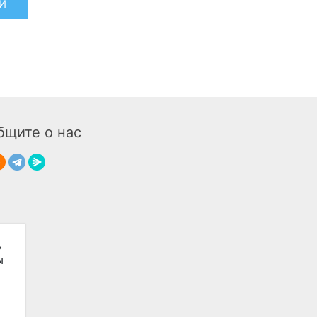
Й
бщите о нас
ь
ы