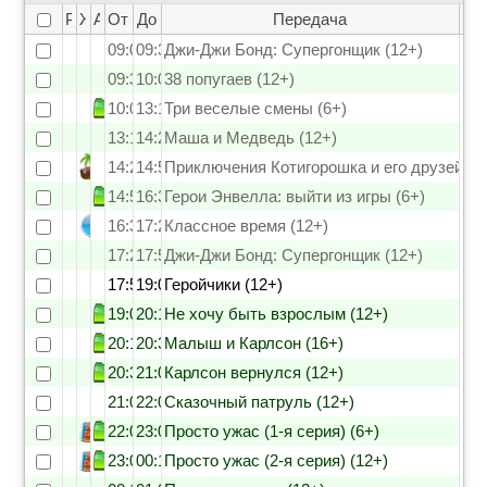
Рейтинг
Жанр
Анонс
От
До
Передача
09:00
09:30
Джи-Джи Бонд: Супергонщик (12+)
09:30
10:00
38 попугаев (12+)
10:00
13:15
Три веселые смены (6+)
13:15
14:25
Маша и Медведь (12+)
14:25
14:50
Приключения Котигорошка и его друзей (1
14:50
16:30
Герои Энвелла: выйти из игры (6+)
16:30
17:25
Классное время (12+)
17:25
17:50
Джи-Джи Бонд: Супергонщик (12+)
17:50
19:00
Геройчики (12+)
19:00
20:15
Не хочу быть взрослым (12+)
20:15
20:35
Малыш и Карлсон (16+)
20:35
21:00
Карлсон вернулся (12+)
21:00
22:00
Сказочный патруль (12+)
22:00
23:05
Просто ужас (1-я серия) (6+)
23:05
00:10
Просто ужас (2-я серия) (12+)