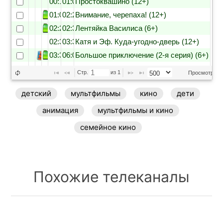
00:10
01:00
Простоквашино (12+)
01:00
02:20
Внимание, черепаха! (12+)
02:20
02:35
Лентяйка Василиса (6+)
02:35
03:30
Катя и Эф. Куда-угодно-дверь (12+)
03:30
06:00
Большое приключение (2-я серия) (6+)
06:00
07:00
Смешарики (12+)
Стр. 
 из 
1
Просмотр 1 - 
07:00
07:45
Буба (12+)
детский
мультфильмы
кино
дети
07:45
08:00
Буква в деле (12+)
анимация
мультфильмы и кино
семейное кино
Похожие телеканалы