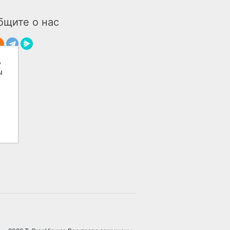
бщите о нас
ь
ы