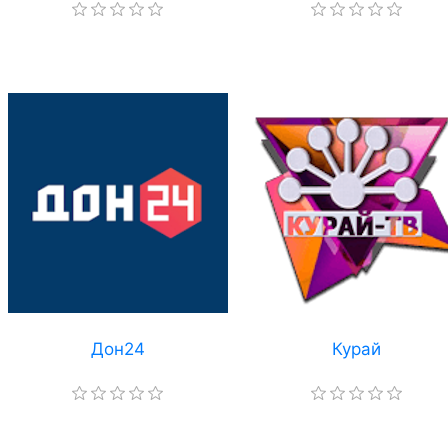
Дон24
Курай