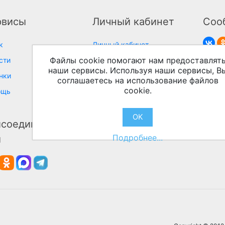
рвисы
Личный кабинет
Соо
к
Личный кабинет
Файлы cookie помогают нам предоставлят
сти
наши сервисы. Используя наши сервисы, В
нки
соглашаетесь на использование файлов
cookie.
ощь
OK
соединяйтесь к
Подробнее...
м