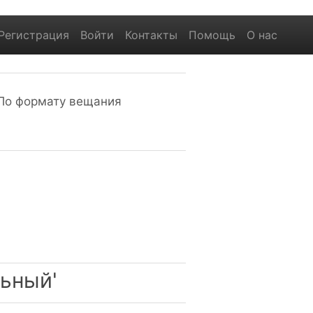
Регистрация
Войти
Контакты
Помощь
О нас
По формату вещания
льный'